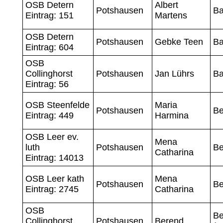
OSB Detern
Albert
Potshausen
B
Eintrag: 151
Martens
OSB Detern
Potshausen
Gebke Teen
B
Eintrag: 604
OSB
Collinghorst
Potshausen
Jan Lührs
B
Eintrag: 56
OSB Steenfelde
Maria
Potshausen
B
Eintrag: 449
Harmina
OSB Leer ev.
Mena
luth
Potshausen
B
Catharina
Eintrag: 14013
OSB Leer kath
Mena
Potshausen
B
Eintrag: 2745
Catharina
OSB
Be
Collinghorst
Potshausen
Berend