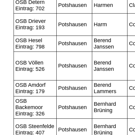
OSB Detern
Potshausen
Harmen
Cl
Eintrag: 702
OSB Driever
Potshausen
Harm
Co
Eintrag: 193
OSB Hesel
Berend
Potshausen
Co
Eintrag: 798
Janssen
OSB Völlen
Berend
Potshausen
Co
Eintrag: 526
Janssen
OSB Amdorf
Berend
Potshausen
Co
Eintrag: 179
Lammers
OSB
Bernhard
Backemoor
Potshausen
Co
Brüning
Eintrag: 326
OSB Steenfelde
Bernhard
Potshausen
Co
Eintrag: 407
Brüning