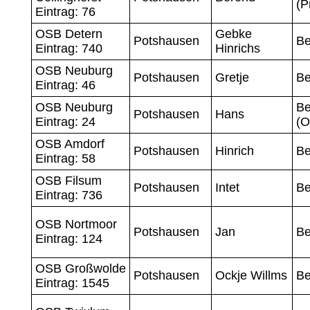
(P
Eintrag: 76
OSB Detern
Gebke
Potshausen
Be
Eintrag: 740
Hinrichs
OSB Neuburg
Potshausen
Gretje
Be
Eintrag: 46
OSB Neuburg
Be
Potshausen
Hans
Eintrag: 24
(O
OSB Amdorf
Potshausen
Hinrich
Be
Eintrag: 58
OSB Filsum
Potshausen
Intet
Be
Eintrag: 736
OSB Nortmoor
Potshausen
Jan
Be
Eintrag: 124
OSB Großwolde
Potshausen
Ockje Willms
Be
Eintrag: 1545