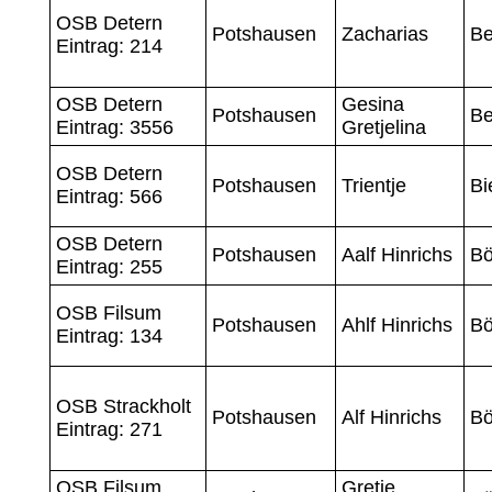
OSB Detern
Potshausen
Zacharias
Be
Eintrag: 214
OSB Detern
Gesina
Potshausen
Be
Eintrag: 3556
Gretjelina
OSB Detern
Potshausen
Trientje
Bi
Eintrag: 566
OSB Detern
Potshausen
Aalf Hinrichs
B
Eintrag: 255
OSB Filsum
Potshausen
Ahlf Hinrichs
B
Eintrag: 134
OSB Strackholt
Potshausen
Alf Hinrichs
B
Eintrag: 271
OSB Filsum
Gretje