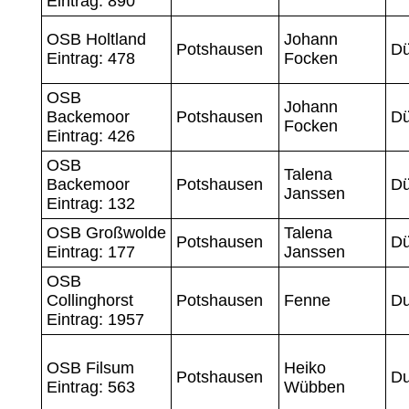
Eintrag: 890
OSB Holtland
Johann
Potshausen
Dü
Eintrag: 478
Focken
OSB
Johann
Backemoor
Potshausen
Dü
Focken
Eintrag: 426
OSB
Talena
Backemoor
Potshausen
Dü
Janssen
Eintrag: 132
OSB Großwolde
Talena
Potshausen
Dü
Eintrag: 177
Janssen
OSB
Collinghorst
Potshausen
Fenne
D
Eintrag: 1957
OSB Filsum
Heiko
Potshausen
Du
Eintrag: 563
Wübben