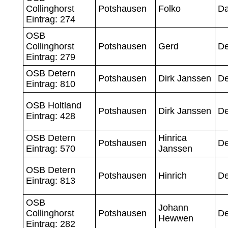
Collinghorst
Potshausen
Folko
Da
Eintrag: 274
OSB
Collinghorst
Potshausen
Gerd
D
Eintrag: 279
OSB Detern
Potshausen
Dirk Janssen
D
Eintrag: 810
OSB Holtland
Potshausen
Dirk Janssen
D
Eintrag: 428
OSB Detern
Hinrica
Potshausen
D
Eintrag: 570
Janssen
OSB Detern
Potshausen
Hinrich
D
Eintrag: 813
OSB
Johann
Collinghorst
Potshausen
D
Hewwen
Eintrag: 282