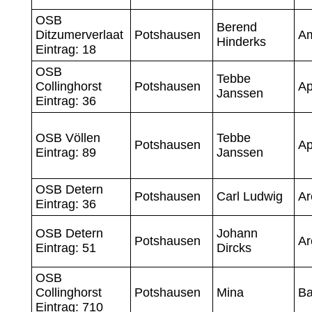
OSB
Berend
Ditzumerverlaat
Potshausen
A
Hinderks
Eintrag: 18
OSB
Tebbe
Collinghorst
Potshausen
Ap
Janssen
Eintrag: 36
OSB Völlen
Tebbe
Potshausen
Ap
Eintrag: 89
Janssen
OSB Detern
Potshausen
Carl Ludwig
Ar
Eintrag: 36
OSB Detern
Johann
Potshausen
Ar
Eintrag: 51
Dircks
OSB
Collinghorst
Potshausen
Mina
Ba
Eintrag: 710