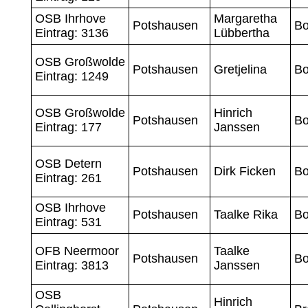
OSB Ihrhove
Margaretha
Potshausen
B
Eintrag: 3136
Lübbertha
OSB Großwolde
Potshausen
Gretjelina
Bo
Eintrag: 1249
OSB Großwolde
Hinrich
Potshausen
Bo
Eintrag: 177
Janssen
OSB Detern
Potshausen
Dirk Ficken
Bo
Eintrag: 261
OSB Ihrhove
Potshausen
Taalke Rika
Bo
Eintrag: 531
OFB Neermoor
Taalke
Potshausen
Bo
Eintrag: 3813
Janssen
OSB
Hinrich