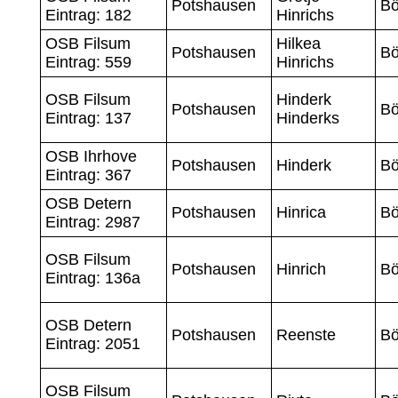
Potshausen
B
Eintrag: 182
Hinrichs
OSB Filsum
Hilkea
Potshausen
B
Eintrag: 559
Hinrichs
OSB Filsum
Hinderk
Potshausen
B
Eintrag: 137
Hinderks
OSB Ihrhove
Potshausen
Hinderk
B
Eintrag: 367
OSB Detern
Potshausen
Hinrica
B
Eintrag: 2987
OSB Filsum
Potshausen
Hinrich
B
Eintrag: 136a
OSB Detern
Potshausen
Reenste
B
Eintrag: 2051
OSB Filsum