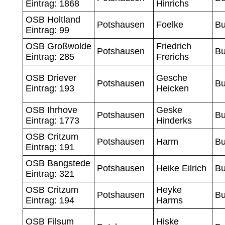
Eintrag: 1868
Hinrichs
OSB Holtland
Potshausen
Foelke
Bu
Eintrag: 99
OSB Großwolde
Friedrich
Potshausen
Bu
Eintrag: 285
Frerichs
OSB Driever
Gesche
Potshausen
Bu
Eintrag: 193
Heicken
OSB Ihrhove
Geske
Potshausen
Bu
Eintrag: 1773
Hinderks
OSB Critzum
Potshausen
Harm
Bu
Eintrag: 191
OSB Bangstede
Potshausen
Heike Eilrich
Bu
Eintrag: 321
OSB Critzum
Heyke
Potshausen
Bu
Eintrag: 194
Harms
OSB Filsum
Hiske