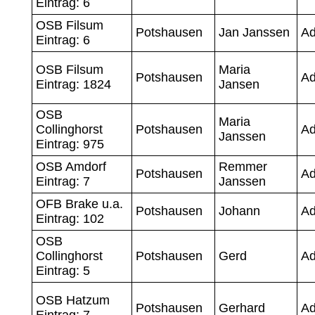
Eintrag: 6
OSB Filsum
Potshausen
Jan Janssen
A
Eintrag: 6
OSB Filsum
Maria
Potshausen
A
Eintrag: 1824
Jansen
OSB
Maria
Collinghorst
Potshausen
A
Janssen
Eintrag: 975
OSB Amdorf
Remmer
Potshausen
A
Eintrag: 7
Janssen
OFB Brake u.a.
Potshausen
Johann
Ad
Eintrag: 102
OSB
Collinghorst
Potshausen
Gerd
A
Eintrag: 5
OSB Hatzum
Potshausen
Gerhard
A
Eintrag: 7