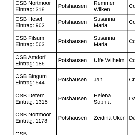
OSB Nortmoor
Remmer
Potshausen
Co
Eintrag: 318
Wilken
OSB Hesel
Susanna
Potshausen
Co
Eintrag: 962
Maria
OSB Filsum
Susanna
Potshausen
Co
Eintrag: 563
Maria
OSB Amdorf
Potshausen
Uffe Wilhelm
Co
Eintrag: 186
OSB Bingum
Potshausen
Jan
Cr
Eintrag: 544
OSB Detern
Helena
Potshausen
D
Eintrag: 1315
Sophia
OSB Nortmoor
Potshausen
Zeidina Uken
Dä
Eintrag: 1178
OSB