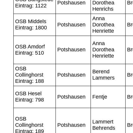
Potshausen
Dorothea
Br
Eintrag: 1122
Henrichs
Anna
OSB Middels
Potshausen
Dorothea
Br
Eintrag: 1800
Henriette
Anna
OSB Amdorf
Potshausen
Dorothea
Br
Eintrag: 510
Henriette
OSB
Berend
Collinghorst
Potshausen
Br
Lammers
Eintrag: 188
OSB Hesel
Potshausen
Fentje
Br
Eintrag: 798
OSB
Lammert
Collinghorst
Potshausen
Br
Behrends
Eintrag: 189