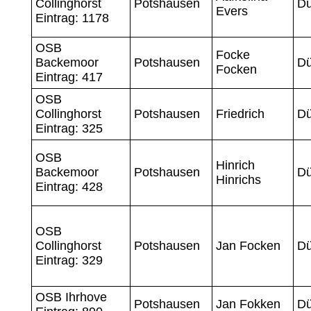
Collinghorst
Potshausen
Dü
Evers
Eintrag: 1178
OSB
Focke
Backemoor
Potshausen
Dü
Focken
Eintrag: 417
OSB
Collinghorst
Potshausen
Friedrich
Dü
Eintrag: 325
OSB
Hinrich
Backemoor
Potshausen
Dü
Hinrichs
Eintrag: 428
OSB
Collinghorst
Potshausen
Jan Focken
Dü
Eintrag: 329
OSB Ihrhove
Potshausen
Jan Fokken
Dü