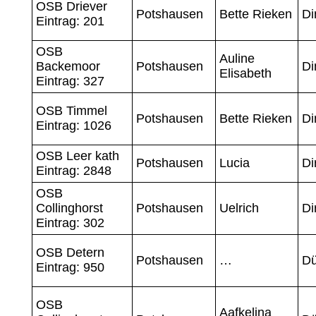
OSB Driever
Potshausen
Bette Rieken
Di
Eintrag: 201
OSB
Auline
Backemoor
Potshausen
Di
Elisabeth
Eintrag: 327
OSB Timmel
Potshausen
Bette Rieken
Di
Eintrag: 1026
OSB Leer kath
Potshausen
Lucia
Di
Eintrag: 2848
OSB
Collinghorst
Potshausen
Uelrich
Di
Eintrag: 302
OSB Detern
Potshausen
…
Dü
Eintrag: 950
OSB
Aafkelina