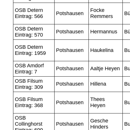
OSB Detern
Focke
Potshausen
Bü
Eintrag: 566
Remmers
OSB Detern
Potshausen
Hermannus
Bü
Eintrag: 570
OSB Detern
Potshausen
Haukelina
Bu
Eintrag: 1959
OSB Amdorf
Potshausen
Aaltje Heyen
B
Eintrag: 7
OSB Filsum
Potshausen
Hillena
B
Eintrag: 309
OSB Filsum
Thees
Potshausen
B
Eintrag: 368
Heyen
OSB
Gesche
Collinghorst
Potshausen
Bu
Hinders
Eintrag: 699