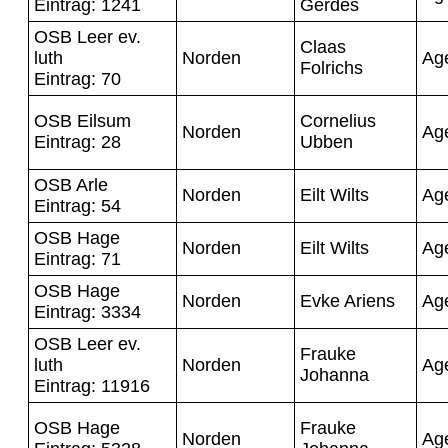
Eintrag: 1241
Gerdes
OSB Leer ev.
Claas
luth
Norden
Ag
Folrichs
Eintrag: 70
OSB Eilsum
Cornelius
Norden
Ag
Eintrag: 28
Ubben
OSB Arle
Norden
Eilt Wilts
Ag
Eintrag: 54
OSB Hage
Norden
Eilt Wilts
Ag
Eintrag: 71
OSB Hage
Norden
Evke Ariens
Ag
Eintrag: 3334
OSB Leer ev.
Frauke
luth
Norden
Ag
Johanna
Eintrag: 11916
OSB Hage
Frauke
Norden
Ag