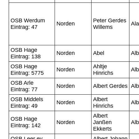
OSB Werdum
Peter Gerdes
Norden
Al
Eintrag: 47
Willems
OSB Hage
Norden
Abel
Alb
Eintrag: 138
OSB Hage
Ahltje
Norden
Alb
Eintrag: 5775
Hinrichs
OSB Arle
Norden
Albert Gerdes
Alb
Eintrag: 77
OSB Middels
Albert
Norden
Alb
Eintrag: 49
Hinrichs
Albert
OSB Hage
Norden
Janßen
Alb
Eintrag: 142
Ekkerts
OSB Leer ev.
Albert Johann