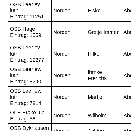
OSB Leer ev.
luth
Norden
Elske
Ab
Eintrag: 11251
OSB Hage
Norden
Gretje Immen
Ab
Eintrag: 1559
OSB Leer ev.
luth
Norden
Hilke
Ab
Eintrag: 12277
OSB Leer ev.
Ihmke
luth
Norden
Ab
Frerichs
Eintrag: 8290
OSB Leer ev.
luth
Norden
Martje
Ab
Eintrag: 7814
OFB Brake u.a.
Norden
Wilhelm
Ab
Eintrag: 58
OSB Dykhausen
Norden
Aaltjen
Ab