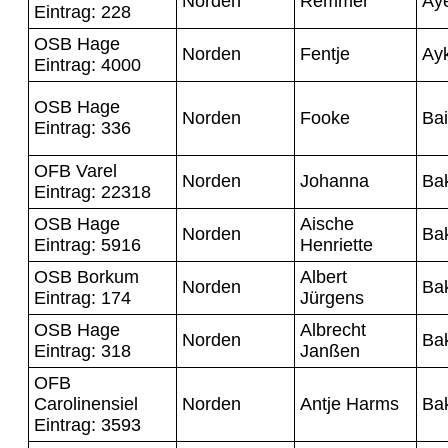
Norden
Remmer
Aye
Eintrag: 228
OSB Hage
Norden
Fentje
Ay
Eintrag: 4000
OSB Hage
Norden
Fooke
Bai
Eintrag: 336
OFB Varel
Norden
Johanna
Ba
Eintrag: 22318
OSB Hage
Aische
Norden
Ba
Eintrag: 5916
Henriette
OSB Borkum
Albert
Norden
Ba
Eintrag: 174
Jürgens
OSB Hage
Albrecht
Norden
Ba
Eintrag: 318
Janßen
OFB
Carolinensiel
Norden
Antje Harms
Ba
Eintrag: 3593