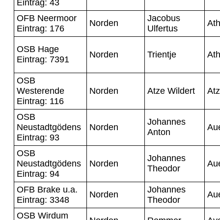
Eintrag: 43
OFB Neermoor
Jacobus
Norden
At
Eintrag: 176
Ulfertus
OSB Hage
Norden
Trientje
At
Eintrag: 7391
OSB
Westerende
Norden
Atze Wildert
At
Eintrag: 116
OSB
Johannes
Neustadtgödens
Norden
Au
Anton
Eintrag: 93
OSB
Johannes
Neustadtgödens
Norden
Au
Theodor
Eintrag: 94
OFB Brake u.a.
Johannes
Norden
Au
Eintrag: 3348
Theodor
OSB Wirdum