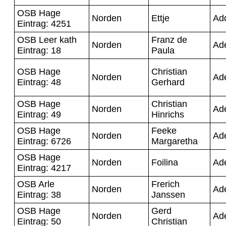
OSB Hage
Norden
Ettje
Ad
Eintrag: 4251
OSB Leer kath
Franz de
Norden
Ad
Eintrag: 18
Paula
OSB Hage
Christian
Norden
Ad
Eintrag: 48
Gerhard
OSB Hage
Christian
Norden
Ad
Eintrag: 49
Hinrichs
OSB Hage
Feeke
Norden
Ad
Eintrag: 6726
Margaretha
OSB Hage
Norden
Foilina
Ad
Eintrag: 4217
OSB Arle
Frerich
Norden
Ad
Eintrag: 38
Janssen
OSB Hage
Gerd
Norden
Ad
Eintrag: 50
Christian