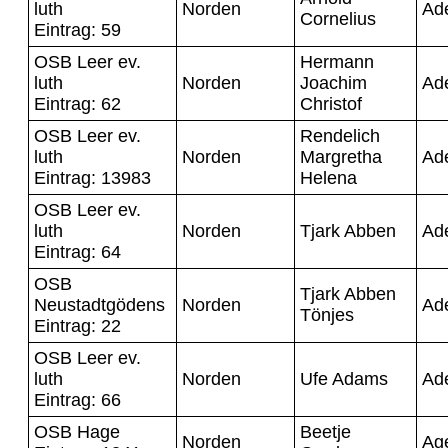
luth
Norden
Ad
Cornelius
Eintrag: 59
OSB Leer ev.
Hermann
luth
Norden
Joachim
Ad
Eintrag: 62
Christof
OSB Leer ev.
Rendelich
luth
Norden
Margretha
Ad
Eintrag: 13983
Helena
OSB Leer ev.
luth
Norden
Tjark Abben
Ad
Eintrag: 64
OSB
Tjark Abben
Neustadtgödens
Norden
Ad
Tönjes
Eintrag: 22
OSB Leer ev.
luth
Norden
Ufe Adams
Ad
Eintrag: 66
OSB Hage
Beetje
Norden
Ag