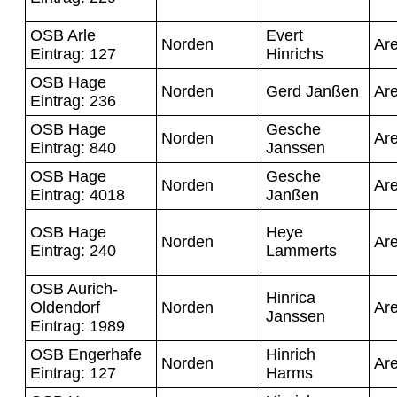
OSB Arle
Evert
Norden
Ar
Eintrag: 127
Hinrichs
OSB Hage
Norden
Gerd Janßen
Ar
Eintrag: 236
OSB Hage
Gesche
Norden
Ar
Eintrag: 840
Janssen
OSB Hage
Gesche
Norden
Ar
Eintrag: 4018
Janßen
OSB Hage
Heye
Norden
Ar
Eintrag: 240
Lammerts
OSB Aurich-
Hinrica
Oldendorf
Norden
Ar
Janssen
Eintrag: 1989
OSB Engerhafe
Hinrich
Norden
Ar
Eintrag: 127
Harms