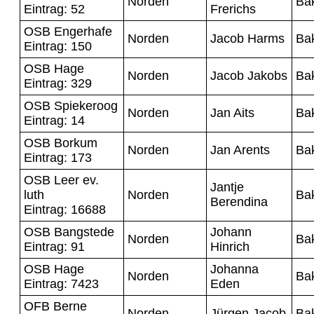
Norden
Ba
Eintrag: 52
Frerichs
OSB Engerhafe
Norden
Jacob Harms
Ba
Eintrag: 150
OSB Hage
Norden
Jacob Jakobs
Ba
Eintrag: 329
OSB Spiekeroog
Norden
Jan Aits
Ba
Eintrag: 14
OSB Borkum
Norden
Jan Arents
Ba
Eintrag: 173
OSB Leer ev.
Jantje
luth
Norden
Ba
Berendina
Eintrag: 16688
OSB Bangstede
Johann
Norden
Ba
Eintrag: 91
Hinrich
OSB Hage
Johanna
Norden
Ba
Eintrag: 7423
Eden
OFB Berne
Norden
Jürgen Jacob
Ba