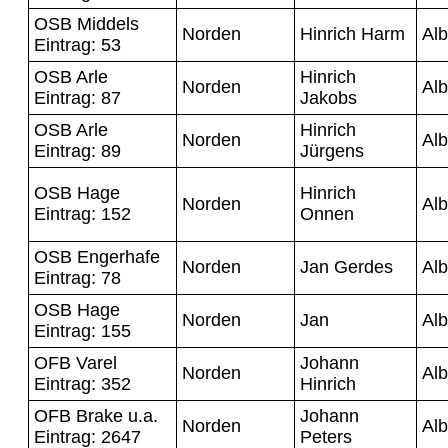
OSB Middels
Norden
Hinrich Harm
Alb
Eintrag: 53
OSB Arle
Hinrich
Norden
Alb
Eintrag: 87
Jakobs
OSB Arle
Hinrich
Norden
Alb
Eintrag: 89
Jürgens
OSB Hage
Hinrich
Norden
Alb
Eintrag: 152
Onnen
OSB Engerhafe
Norden
Jan Gerdes
Alb
Eintrag: 78
OSB Hage
Norden
Jan
Alb
Eintrag: 155
OFB Varel
Johann
Norden
Alb
Eintrag: 352
Hinrich
OFB Brake u.a.
Johann
Norden
Alb
Eintrag: 2647
Peters