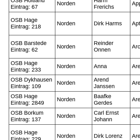
OSB Holtland
Harm
Norden
App
Eintrag: 67
Frerichs
OSB Hage
Norden
Dirk Harms
Ap
Eintrag: 218
OSB Barstede
Reinder
Norden
Ar
Eintrag: 62
Onnen
OSB Hage
Norden
Anna
Ar
Eintrag: 233
OSB Dykhausen
Arend
Norden
Ar
Eintrag: 109
Janssen
OSB Hage
Baafke
Norden
Ar
Eintrag: 2849
Gerdes
OSB Borkum
Carl Ernst
Norden
Ar
Eintrag: 137
Johann
OSB Hage
Norden
Dirk Lorenz
Ar
Eintrag: 229