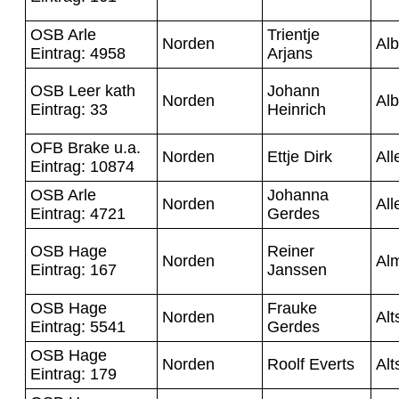
OSB Arle
Trientje
Norden
Alb
Eintrag: 4958
Arjans
OSB Leer kath
Johann
Norden
Alb
Eintrag: 33
Heinrich
OFB Brake u.a.
Norden
Ettje Dirk
All
Eintrag: 10874
OSB Arle
Johanna
Norden
All
Eintrag: 4721
Gerdes
OSB Hage
Reiner
Norden
Al
Eintrag: 167
Janssen
OSB Hage
Frauke
Norden
Alt
Eintrag: 5541
Gerdes
OSB Hage
Norden
Roolf Everts
Alt
Eintrag: 179