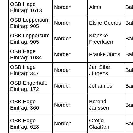
OSB Hage
Norden
Alma
Bal
Eintrag: 1613
OSB Loppersum
Norden
Elske Geerds
Ba
Eintrag: 905
OSB Loppersum
Klaaske
Norden
Ba
Eintrag: 905
Freerksen
OSB Hage
Norden
Frauke Jürns
Ba
Eintrag: 1084
OSB Hage
Jan Sibe
Norden
Ba
Eintrag: 347
Jürgens
OSB Engerhafe
Norden
Johannes
Ban
Eintrag: 172
OSB Hage
Berend
Norden
Ba
Eintrag: 360
Janssen
OSB Hage
Gretje
Norden
Ba
Eintrag: 628
Claaßen