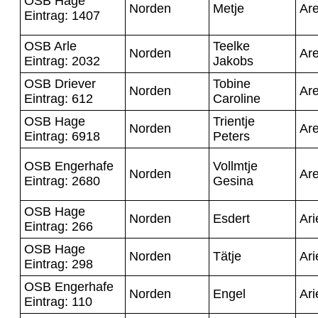
OSB Hage
Norden
Metje
Ar
Eintrag: 1407
OSB Arle
Teelke
Norden
Ar
Eintrag: 2032
Jakobs
OSB Driever
Tobine
Norden
Ar
Eintrag: 612
Caroline
OSB Hage
Trientje
Norden
Ar
Eintrag: 6918
Peters
OSB Engerhafe
Vollmtje
Norden
Ar
Eintrag: 2680
Gesina
OSB Hage
Norden
Esdert
Ari
Eintrag: 266
OSB Hage
Norden
Tätje
Ari
Eintrag: 298
OSB Engerhafe
Norden
Engel
Ari
Eintrag: 110