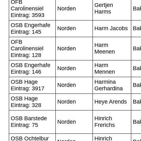
OFB
Gertjen
Carolinensiel
Norden
Ba
Harms
Eintrag: 3593
OSB Engerhafe
Norden
Harm Jacobs
Ba
Eintrag: 145
OFB
Harm
Carolinensiel
Norden
Ba
Meenen
Eintrag: 128
OSB Engerhafe
Harm
Norden
Ba
Eintrag: 146
Mennen
OSB Hage
Harmina
Norden
Ba
Eintrag: 3917
Gerhardina
OSB Hage
Norden
Heye Arends
Ba
Eintrag: 328
OSB Barstede
Hinrich
Norden
Ba
Eintrag: 75
Frerichs
OSB Ochtelbur
Hinrich