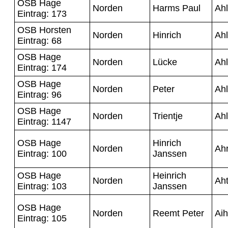
OSB Hage
Norden
Harms Paul
Ahl
Eintrag: 173
OSB Horsten
Norden
Hinrich
Ahl
Eintrag: 68
OSB Hage
Norden
Lücke
Ahl
Eintrag: 174
OSB Hage
Norden
Peter
Ahl
Eintrag: 96
OSB Hage
Norden
Trientje
Ahl
Eintrag: 1147
OSB Hage
Hinrich
Norden
Ah
Eintrag: 100
Janssen
OSB Hage
Heinrich
Norden
Ah
Eintrag: 103
Janssen
OSB Hage
Norden
Reemt Peter
Ai
Eintrag: 105