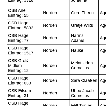
Eintrag: 5328
Johanna
OSB Arle
Norden
Gerd Theen
Ag
Eintrag: 55
OSB Hage
Norden
Gretje Wilts
Ag
Eintrag: 5833
OSB Hage
Harms
Norden
Ag
Eintrag: 77
Adams
OSB Hage
Norden
Hauke
Ag
Eintrag: 1517
OSB Groß
Meint Uden
Midlum
Norden
Ag
Cornelius
Eintrag: 12
OSB Hage
Norden
Sara Claaßen
Ag
Eintrag: 638
OSB Eilsum
Ubbo Jacob
Norden
Ag
Eintrag: 31
Cornelius
OSB Hage
Norden
Wilt Tönjes
Ag