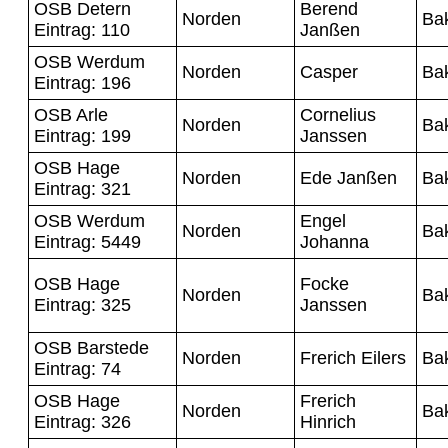
OSB Detern
Berend
Norden
Ba
Eintrag: 110
Janßen
OSB Werdum
Norden
Casper
Ba
Eintrag: 196
OSB Arle
Cornelius
Norden
Ba
Eintrag: 199
Janssen
OSB Hage
Norden
Ede Janßen
Ba
Eintrag: 321
OSB Werdum
Engel
Norden
Ba
Eintrag: 5449
Johanna
OSB Hage
Focke
Norden
Ba
Eintrag: 325
Janssen
OSB Barstede
Norden
Frerich Eilers
Ba
Eintrag: 74
OSB Hage
Frerich
Norden
Ba
Eintrag: 326
Hinrich