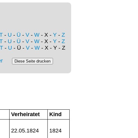
T
-
U
-
Ü
-
V
-
W
- X -
Y
-
Z
T
-
U
-
Ü
-
V
-
W
- X -
Y
-
Z
T
-
U
- Ü -
V
-
W
- X - Y - Z
r
Verheiratet
Kind
22.05.1824
1824