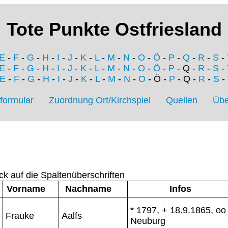
Tote Punkte Ostfriesland
E
-
F
-
G
-
H
-
I
-
J
-
K
-
L
-
M
-
N
-
O
-
Ö
-
P
-
Q
-
R
-
S
-
E
-
F
-
G
-
H
-
I
-
J
-
K
-
L
-
M
-
N
-
O
-
Ö
-
P
- Q -
R
-
S
-
E
-
F
-
G
-
H
-
I
-
J
-
K
-
L
-
M
-
N
-
O
- Ö -
P
- Q -
R
-
S
-
formular
Zuordnung Ort/Kirchspiel
Quellen
Übe
ck auf die Spaltenüberschriften
Vorname
Nachname
Infos
* 1797, + 18.9.1865, oo
Frauke
Aalfs
Neuburg