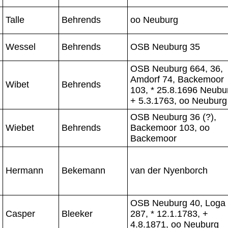
Talle
Behrends
oo Neuburg
Wessel
Behrends
OSB Neuburg 35
OSB Neuburg 664, 36,
Amdorf 74, Backemoor
Wibet
Behrends
103, * 25.8.1696 Neubu
+ 5.3.1763, oo Neuburg
OSB Neuburg 36 (?),
Wiebet
Behrends
Backemoor 103, oo
Backemoor
Hermann
Bekemann
van der Nyenborch
OSB Neuburg 40, Loga
Casper
Bleeker
287, * 12.1.1783, +
4.8.1871, oo Neuburg