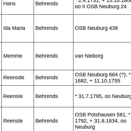
* 2.4.1731, + 15.10.180
Hans
Behrends
oo II OSB Neuburg 24
Ida Maria
Behrends
OSB Neuburg 439
Memme
Behrends
van Nieborg
OSB Neuburg 664 (?), *
Reensde
Behrends
1682, + 11.10.1755
Reenste
Behrends
* 31.7.1795, oo Neubur
OSB Potshausen 581, *
Reenste
Behrends
1792, + 31.8.1834, oo
Neuburg