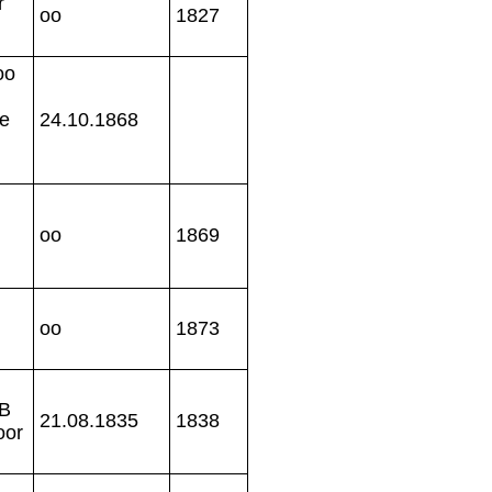
r
oo
1827
oo
e
24.10.1868
oo
1869
oo
1873
SB
21.08.1835
1838
oor