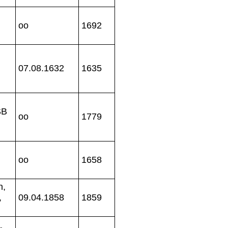
oo
1692
07.08.1632
1635
SB
oo
1779
oo
1658
n,
,
09.04.1858
1859