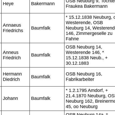
OSB Neuburg 9, Tochte
Heye
Bakermann
Fraukea Bakermann
* 15.12.1838 Neuburg, 
Westerende, OSB
Annaeus
Baumfalk
Neuburg 14, Westerend
Friedrichs
146, Zimmergeselle zu
Fahne
OSB Neuburg 14,
Anneus
Westerende 146, *
Baumfalk
Friedrich
15.12.1838 Neub., +
30.12.1883
Hermann
OSB Neuburg 16,
Baumfalk
Diedrich
Fabrikarbeiter
* 1.2.1795 Amdorf, +
21.4.1870 Neuburg, O
Johann
Baumfalk
Neuburg 162, Breinerm
45, oo Neuburg
OSB Neuburg 14a, *