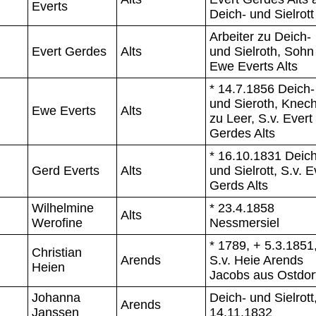
Everts
Deich- und Sielrott
Arbeiter zu Deich-
Evert Gerdes
Alts
und Sielroth, Sohn
Ewe Everts Alts
* 14.7.1856 Deich-
und Sieroth, Knech
Ewe Everts
Alts
zu Leer, S.v. Evert
Gerdes Alts
* 16.10.1831 Deich
Gerd Everts
Alts
und Sielrott, S.v. E
Gerds Alts
Wilhelmine
* 23.4.1858
Alts
Werofine
Nessmersiel
* 1789, + 5.3.1851
Christian
Arends
S.v. Heie Arends
Heien
Jacobs aus Ostdor
Johanna
Deich- und Sielrott,
Arends
Janssen
14.11.1832