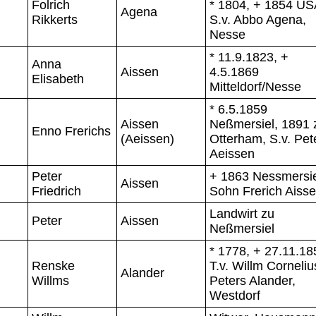
Folrich
* 1804, + 1854 US
Agena
Rikkerts
S.v. Abbo Agena,
Nesse
* 11.9.1823, +
Anna
Aissen
4.5.1869
Elisabeth
Mitteldorf/Nesse
* 6.5.1859
Aissen
Neßmersiel, 1891 
Enno Frerichs
(Aeissen)
Otterham, S.v. Pet
Aeissen
Peter
+ 1863 Nessmersie
Aissen
Friedrich
Sohn Frerich Aiss
Landwirt zu
Peter
Aissen
Neßmersiel
* 1778, + 27.11.18
Renske
T.v. Willm Corneliu
Alander
Willms
Peters Alander,
Westdorf