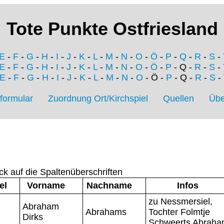
Tote Punkte Ostfriesland
E
-
F
-
G
-
H
-
I
-
J
-
K
-
L
-
M
-
N
-
O
-
Ö
-
P
-
Q
-
R
-
S
-
E
-
F
-
G
-
H
-
I
-
J
-
K
-
L
-
M
-
N
-
O
-
Ö
-
P
- Q -
R
-
S
-
E
-
F
-
G
-
H
-
I
-
J
-
K
-
L
-
M
-
N
-
O
- Ö -
P
- Q -
R
-
S
-
formular
Zuordnung Ort/Kirchspiel
Quellen
Übe
ck auf die Spaltenüberschriften
el
Vorname
Nachname
Infos
zu Nessmersiel,
Abraham
Abrahams
Tochter Folmtje
Dirks
Schweerts Abraha