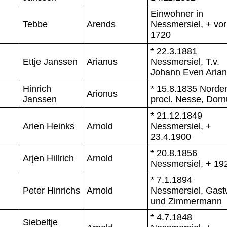
Einwohner in
Tebbe
Arends
Nessmersiel, + vor
1720
* 22.3.1881
Ettje Janssen
Arianus
Nessmersiel, T.v.
Johann Even Aria
Hinrich
* 15.8.1835 Norde
Arionus
Janssen
procl. Nesse, Dor
* 21.12.1849
Arien Heinks
Arnold
Nessmersiel, +
23.4.1900
* 20.8.1856
Arjen Hillrich
Arnold
Nessmersiel, + 19
* 7.1.1894
Peter Hinrichs
Arnold
Nessmersiel, Gastw
und Zimmermann
* 4.7.1848
Siebeltje