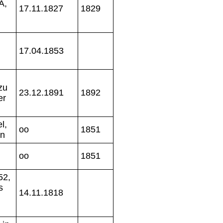
A,
17.11.1827
1829
17.04.1853
zu
23.12.1891
1892
er
l,
oo
1851
en
oo
1851
52,
s
14.11.1818