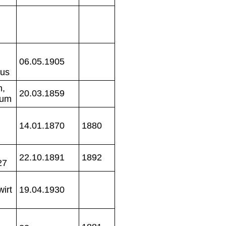
06.05.1905
nus
n,
20.03.1859
num
14.01.1870
1880
22.10.1891
1892
27
irt
19.04.1930