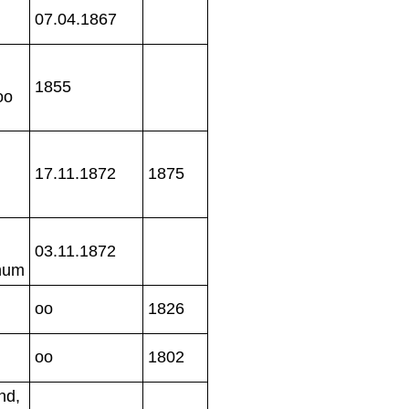
,
07.04.1867
1855
oo
17.11.1872
1875
03.11.1872
num
oo
1826
oo
1802
nd,