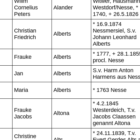
Willm
Witwer, Hausmann
Cornelius
Alander
Westdorf/Nesse, *
Peters
1740, + 26.5.1826
* 16.9.1874
Christian
Nessmersiel, S.v.
Alberts
Friedrich
Johann Leonhard
Alberts
* 1777, + 28.1.185
Frauke
Alberts
procl. Nesse
S.v. Harm Anton
Jan
Alberts
Harmens aus Nes
Maria
Alberts
* 1763 Nesse
* 4.2.1845
Frauke
Westerdeich, T.v.
Altona
Jacobs
Jacobs Claassen
genannt Altona
* 24.11.1839, T.v.
Christine
Alts
Evert Gerdes Alts 