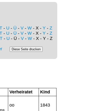
T
-
U
-
Ü
-
V
-
W
- X -
Y
-
Z
T
-
U
-
Ü
-
V
-
W
- X -
Y
-
Z
T
-
U
- Ü -
V
-
W
- X - Y - Z
r
Verheiratet
Kind
oo
1843
ms