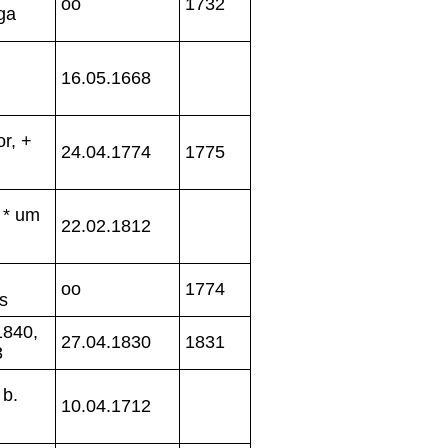
oo
1732
ga
16.05.1668
r, +
24.04.1774
1775
 * um
22.02.1812
oo
1774
s
1840,
27.04.1830
1831
3
 b.
10.04.1712