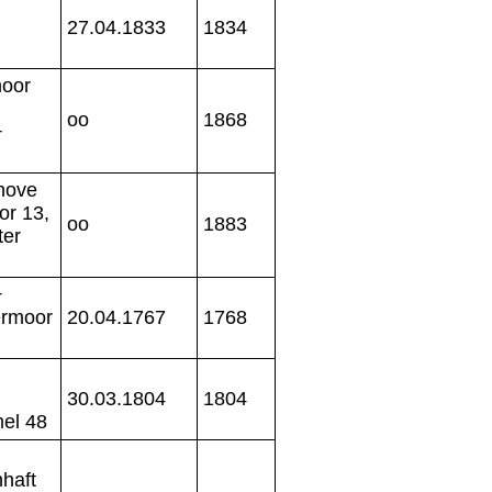
27.04.1833
1834
moor
oo
1868
+
hove
or 13,
oo
1883
ter
+
ermoor
20.04.1767
1768
30.03.1804
1804
el 48
haft