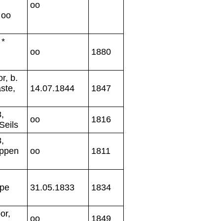
oo
 oo
 *
oo
1880
r, b.
ste,
14.07.1844
1847
,
oo
1816
Seils
,
oppen
oo
1811
+
ppe
31.05.1833
1834
or,
oo
1849