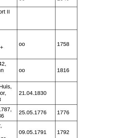
t II
+
oo
1758
 +
42,
hn
oo
1816
Huis,
or,
21.04.1830
8
1787,
25.05.1776
1776
36
,
09.05.1791
1792