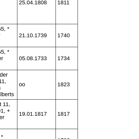
25.04.1808
1811
5, *
r
21.10.1739
1740
5, *
er
05.08.1733
1734
der
11,
oo
1823
n
lberts
 11,
1, +
19.01.1817
1817
er
 *