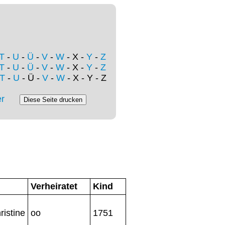
T
-
U
-
Ü
-
V
-
W
- X -
Y
-
Z
T
-
U
-
Ü
-
V
-
W
- X -
Y
-
Z
T
-
U
- Ü -
V
-
W
- X - Y - Z
r
Verheiratet
Kind
ristine
oo
1751