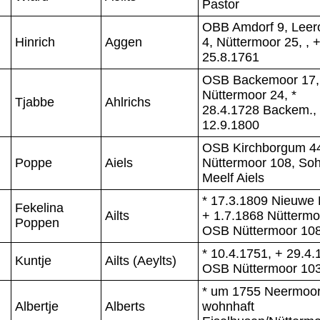
Pastor
OBB Amdorf 9, Leeror
Hinrich
Aggen
4, Nüttermoor 25, , 
25.8.1761
OSB Backemoor 17,
Nüttermoor 24, *
Tjabbe
Ahlrichs
28.4.1728 Backem.,
12.9.1800
OSB Kirchborgum 4
Poppe
Aiels
Nüttermoor 108, So
Meelf Aiels
* 17.3.1809 Nieuwe 
Fekelina
Ailts
+ 1.7.1868 Nüttermo
Poppen
OSB Nüttermoor 10
* 10.4.1751, + 29.4.
Kuntje
Ailts (Aeylts)
OSB Nüttermoor 10
* um 1755 Neermoor
Albertje
Alberts
wohnhaft