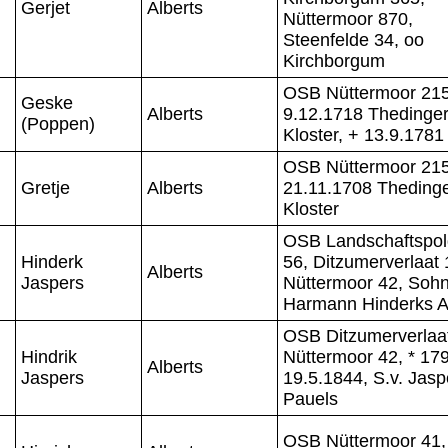
Gerjet
Alberts
Nüttermoor 870,
Steenfelde 34, oo
Kirchborgum
OSB Nüttermoor 215
Geske
Alberts
9.12.1718 Thedinge
(Poppen)
Kloster, + 13.9.1781
OSB Nüttermoor 215
Gretje
Alberts
21.11.1708 Theding
Kloster
OSB Landschaftspol
Hinderk
56, Ditzumerverlaat 
Alberts
Jaspers
Nüttermoor 42, Soh
Harmann Hinderks A
OSB Ditzumerverlaat
Hindrik
Nüttermoor 42, * 179
Alberts
Jaspers
19.5.1844, S.v. Jasp
Pauels
OSB Nüttermoor 41,