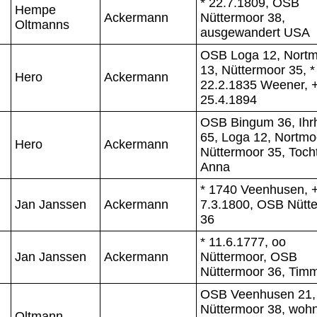
* 22.7.1809, OSB
Hempe
Ackermann
Nüttermoor 38,
Oltmanns
ausgewandert USA
OSB Loga 12, Nort
13, Nüttermoor 35, *
Hero
Ackermann
22.2.1835 Weener, 
25.4.1894
OSB Bingum 36, Ihr
65, Loga 12, Nortmo
Hero
Ackermann
Nüttermoor 35, Toch
Anna
* 1740 Veenhusen, 
Jan Janssen
Ackermann
7.3.1800, OSB Nütt
36
* 11.6.1777, oo
Jan Janssen
Ackermann
Nüttermoor, OSB
Nüttermoor 36, Timm
OSB Veenhusen 21,
Nüttermoor 38, wohn
Oltmann