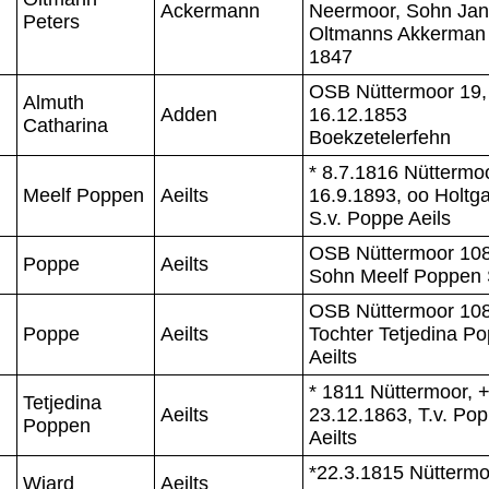
Ackermann
Neermoor, Sohn Jan
Peters
Oltmanns Akkerman
1847
OSB Nüttermoor 19,
Almuth
Adden
16.12.1853
Catharina
Boekzetelerfehn
* 8.7.1816 Nüttermoo
Meelf Poppen
Aeilts
16.9.1893, oo Holtga
S.v. Poppe Aeils
OSB Nüttermoor 108
Poppe
Aeilts
Sohn Meelf Poppen 
OSB Nüttermoor 108
Poppe
Aeilts
Tochter Tetjedina P
Aeilts
* 1811 Nüttermoor, 
Tetjedina
Aeilts
23.12.1863, T.v. Po
Poppen
Aeilts
*22.3.1815 Nüttermo
Wiard
Aeilts