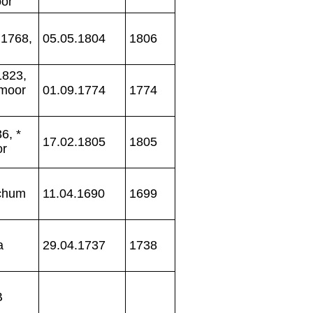
oor
.1768,
05.05.1804
1806
1823,
rmoor
01.09.1774
1774
6, *
17.02.1805
1805
or
ichum
11.04.1690
1699
a
29.04.1737
1738
B