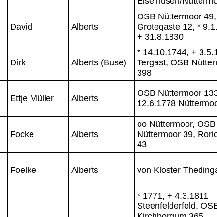
Eiselhusen/Nütterm
OSB Nüttermoor 49,
David
Alberts
Grotegaste 12, * 9.1
+ 31.8.1830
* 14.10.1744, + 3.5.
Dirk
Alberts (Buse)
Tergast, OSB Nütte
398
OSB Nüttermoor 133
Ettje Müller
Alberts
12.6.1778 Nüttermo
oo Nüttermoor, OSB
Focke
Alberts
Nüttermoor 39, Ror
43
Foelke
Alberts
von Kloster Theding
* 1771, + 4.3.1811
Steenfelderfeld, OS
Kirchborgum 365,