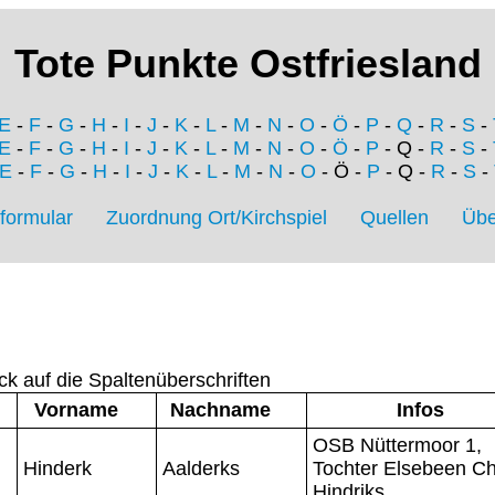
Tote Punkte Ostfriesland
E
-
F
-
G
-
H
-
I
-
J
-
K
-
L
-
M
-
N
-
O
-
Ö
-
P
-
Q
-
R
-
S
-
E
-
F
-
G
-
H
-
I
-
J
-
K
-
L
-
M
-
N
-
O
-
Ö
-
P
- Q -
R
-
S
-
E
-
F
-
G
-
H
-
I
-
J
-
K
-
L
-
M
-
N
-
O
- Ö -
P
- Q -
R
-
S
-
formular
Zuordnung Ort/Kirchspiel
Quellen
Übe
ck auf die Spaltenüberschriften
Vorname
Nachname
Infos
OSB Nüttermoor 1,
Hinderk
Aalderks
Tochter Elsebeen Ch
Hindriks