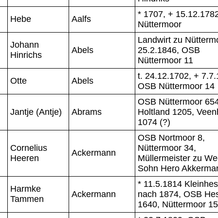
* 1707, + 15.12.1782
Hebe
Aalfs
Nüttermoor
Landwirt zu Nüttermo
Johann
Abels
25.2.1846, OSB
Hinrichs
Nüttermoor 11
t. 24.12.1702, + 7.7
Otte
Abels
OSB Nüttermoor 14
OSB Nüttermoor 654
Jantje (Antje)
Abrams
Holtland 1205, Vee
1074 (?)
OSB Nortmoor 8,
Cornelius
Nüttermoor 34,
Ackermann
Heeren
Müllermeister zu We
Sohn Hero Akkerma
* 11.5.1814 Kleinhes
Harmke
Ackermann
nach 1874, OSB Hes
Tammen
1640, Nüttermoor 1