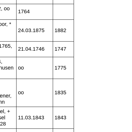
, oo
1764
or, *
24.03.1875
1882
.1765,
21.04.1746
1747
,
nhusen
oo
1775
oo
1835
ener,
nn
el, +
el
11.03.1843
1843
528