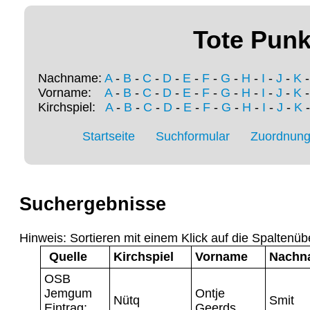
Tote Punk
Nachname:
A
-
B
-
C
-
D
-
E
-
F
-
G
-
H
-
I
-
J
-
K
Vorname:
A
-
B
-
C
-
D
-
E
-
F
-
G
-
H
-
I
-
J
-
K
Kirchspiel:
A
-
B
-
C
-
D
-
E
-
F
-
G
-
H
-
I
-
J
-
K
Startseite
Suchformular
Zuordnung 
Suchergebnisse
Hinweis: Sortieren mit einem Klick auf die Spaltenüb
Quelle
Kirchspiel
Vorname
Nachn
OSB
Jemgum
Ontje
Nütq
Smit
Eintrag:
Geerds