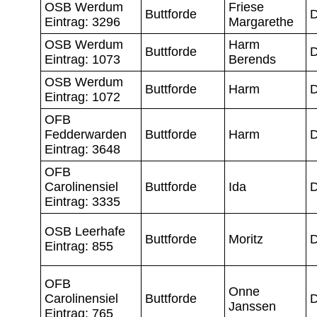
OSB Werdum
Friese
Buttforde
D
Eintrag: 3296
Margarethe
OSB Werdum
Harm
Buttforde
D
Eintrag: 1073
Berends
OSB Werdum
Buttforde
Harm
D
Eintrag: 1072
OFB
Fedderwarden
Buttforde
Harm
D
Eintrag: 3648
OFB
Carolinensiel
Buttforde
Ida
D
Eintrag: 3335
OSB Leerhafe
Buttforde
Moritz
D
Eintrag: 855
OFB
Onne
Carolinensiel
Buttforde
D
Janssen
Eintrag: 765