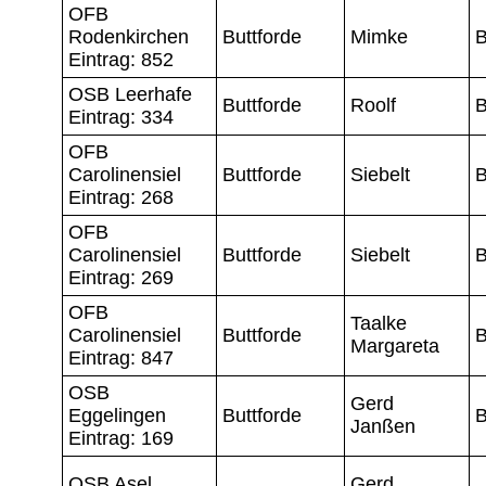
OFB
Rodenkirchen
Buttforde
Mimke
B
Eintrag: 852
OSB Leerhafe
Buttforde
Roolf
B
Eintrag: 334
OFB
Carolinensiel
Buttforde
Siebelt
B
Eintrag: 268
OFB
Carolinensiel
Buttforde
Siebelt
B
Eintrag: 269
OFB
Taalke
Carolinensiel
Buttforde
B
Margareta
Eintrag: 847
OSB
Gerd
Eggelingen
Buttforde
B
Janßen
Eintrag: 169
OSB Asel
Gerd