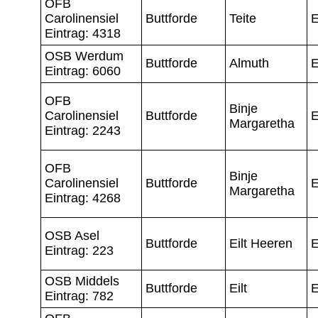
OFB
Carolinensiel
Buttforde
Teite
E
Eintrag: 4318
OSB Werdum
Buttforde
Almuth
E
Eintrag: 6060
OFB
Binje
Carolinensiel
Buttforde
E
Margaretha
Eintrag: 2243
OFB
Binje
Carolinensiel
Buttforde
E
Margaretha
Eintrag: 4268
OSB Asel
Buttforde
Eilt Heeren
E
Eintrag: 223
OSB Middels
Buttforde
Eilt
E
Eintrag: 782