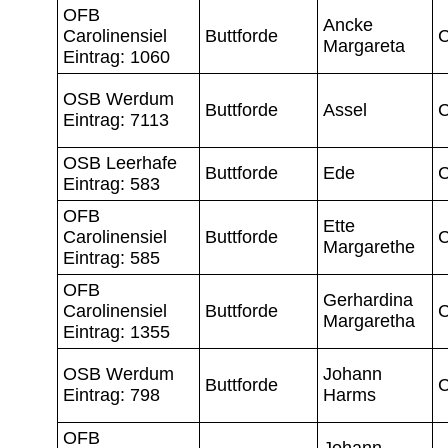
OFB
Ancke
Carolinensiel
Buttforde
C
Margareta
Eintrag: 1060
OSB Werdum
Buttforde
Assel
C
Eintrag: 7113
OSB Leerhafe
Buttforde
Ede
C
Eintrag: 583
OFB
Ette
Carolinensiel
Buttforde
C
Margarethe
Eintrag: 585
OFB
Gerhardina
Carolinensiel
Buttforde
C
Margaretha
Eintrag: 1355
OSB Werdum
Johann
Buttforde
C
Eintrag: 798
Harms
OFB
Johann