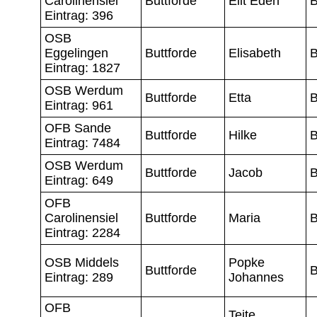
Carolinensiel
Buttforde
Eilt Eden
B
Eintrag: 396
OSB
Eggelingen
Buttforde
Elisabeth
B
Eintrag: 1827
OSB Werdum
Buttforde
Etta
B
Eintrag: 961
OFB Sande
Buttforde
Hilke
B
Eintrag: 7484
OSB Werdum
Buttforde
Jacob
B
Eintrag: 649
OFB
Carolinensiel
Buttforde
Maria
B
Eintrag: 2284
OSB Middels
Popke
Buttforde
B
Eintrag: 289
Johannes
OFB
Teite