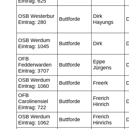
Eintrag: 625
OSB Westerbur
Dirk
Buttforde
D
Eintrag: 280
Hayungs
OSB Werdum
Buttforde
Dirk
D
Eintrag: 1045
OFB
Eppe
Fedderwarden
Buttforde
D
Jürgens
Eintrag: 3707
OSB Werdum
Buttforde
Freerk
D
Eintrag: 1060
OFB
Frerich
Carolinensiel
Buttforde
D
Hinrich
Eintrag: 722
OSB Werdum
Frerich
Buttforde
D
Eintrag: 1062
Hinrichs