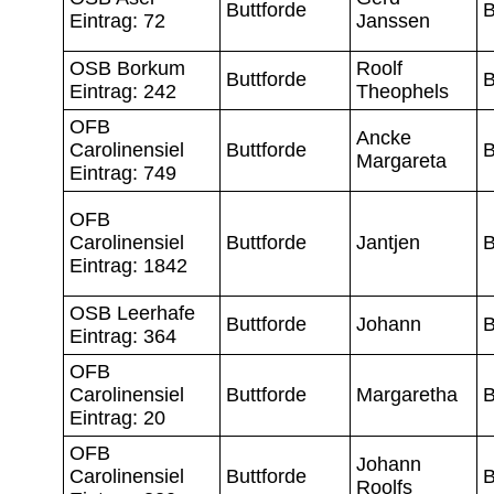
Buttforde
B
Eintrag: 72
Janssen
OSB Borkum
Roolf
Buttforde
B
Eintrag: 242
Theophels
OFB
Ancke
Carolinensiel
Buttforde
B
Margareta
Eintrag: 749
OFB
Carolinensiel
Buttforde
Jantjen
B
Eintrag: 1842
OSB Leerhafe
Buttforde
Johann
B
Eintrag: 364
OFB
Carolinensiel
Buttforde
Margaretha
B
Eintrag: 20
OFB
Johann
Carolinensiel
Buttforde
B
Roolfs