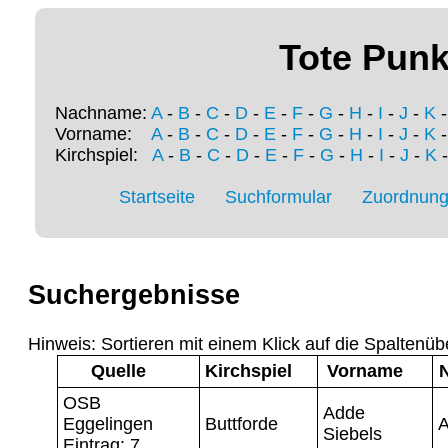
Tote Punk
Nachname:
A
-
B
-
C
-
D
-
E
-
F
-
G
-
H
-
I
-
J
-
K
Vorname:
A
-
B
-
C
-
D
-
E
-
F
-
G
-
H
-
I
-
J
-
K
Kirchspiel:
A
-
B
-
C
-
D
-
E
-
F
-
G
-
H
-
I
-
J
-
K
Startseite
Suchformular
Zuordnung 
Suchergebnisse
Hinweis: Sortieren mit einem Klick auf die Spaltenüb
Quelle
Kirchspiel
Vorname
OSB
Adde
Eggelingen
Buttforde
A
Siebels
Eintrag: 7