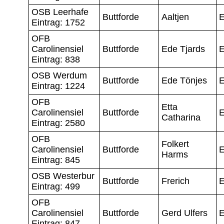
OSB Leerhafe
Buttforde
Aaltjen
E
Eintrag: 1752
OFB
Carolinensiel
Buttforde
Ede Tjards
E
Eintrag: 838
OSB Werdum
Buttforde
Ede Tönjes
E
Eintrag: 1224
OFB
Etta
Carolinensiel
Buttforde
E
Catharina
Eintrag: 2580
OFB
Folkert
Carolinensiel
Buttforde
E
Harms
Eintrag: 845
OSB Westerbur
Buttforde
Frerich
E
Eintrag: 499
OFB
Carolinensiel
Buttforde
Gerd Ulfers
E
Eintrag: 847