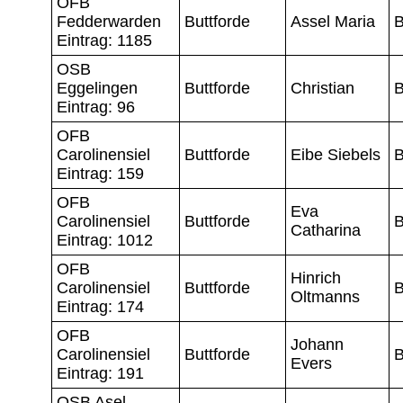
OFB
Fedderwarden
Buttforde
Assel Maria
B
Eintrag: 1185
OSB
Eggelingen
Buttforde
Christian
B
Eintrag: 96
OFB
Carolinensiel
Buttforde
Eibe Siebels
B
Eintrag: 159
OFB
Eva
Carolinensiel
Buttforde
B
Catharina
Eintrag: 1012
OFB
Hinrich
Carolinensiel
Buttforde
B
Oltmanns
Eintrag: 174
OFB
Johann
Carolinensiel
Buttforde
B
Evers
Eintrag: 191
OSB Asel