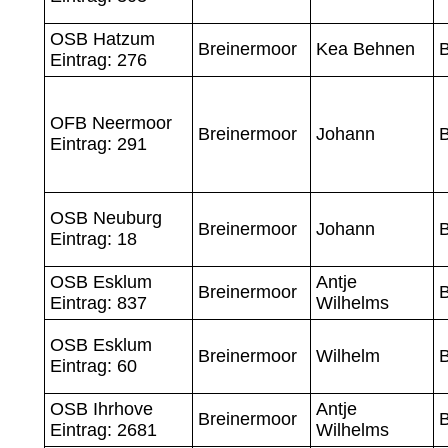
OSB Hatzum
Breinermoor
Kea Behnen
Eintrag: 276
OFB Neermoor
Breinermoor
Johann
Eintrag: 291
OSB Neuburg
Breinermoor
Johann
Eintrag: 18
OSB Esklum
Antje
Breinermoor
Eintrag: 837
Wilhelms
OSB Esklum
Breinermoor
Wilhelm
Eintrag: 60
OSB Ihrhove
Antje
Breinermoor
Eintrag: 2681
Wilhelms