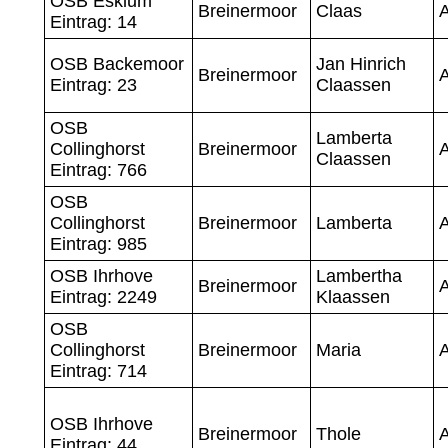
OSB Esklum
Breinermoor
Claas
A
Eintrag: 14
OSB Backemoor
Jan Hinrich
Breinermoor
A
Eintrag: 23
Claassen
OSB
Lamberta
Collinghorst
Breinermoor
A
Claassen
Eintrag: 766
OSB
Collinghorst
Breinermoor
Lamberta
A
Eintrag: 985
OSB Ihrhove
Lambertha
Breinermoor
A
Eintrag: 2249
Klaassen
OSB
Collinghorst
Breinermoor
Maria
A
Eintrag: 714
OSB Ihrhove
Breinermoor
Thole
A
Eintrag: 44