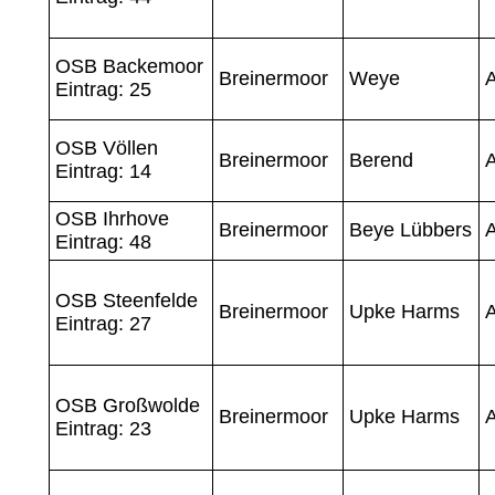
OSB Backemoor
Breinermoor
Weye
A
Eintrag: 25
OSB Völlen
Breinermoor
Berend
A
Eintrag: 14
OSB Ihrhove
Breinermoor
Beye Lübbers
A
Eintrag: 48
OSB Steenfelde
Breinermoor
Upke Harms
A
Eintrag: 27
OSB Großwolde
Breinermoor
Upke Harms
A
Eintrag: 23