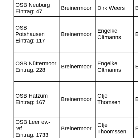
OSB Neuburg
Breinermoor
Dirk Weers
B
Eintrag: 47
OSB
Engelke
Potshausen
Breinermoor
B
Oltmanns
Eintrag: 117
OSB Nüttermoor
Engelke
Breinermoor
B
Eintrag: 228
Oltmanns
OSB Hatzum
Otje
Breinermoor
B
Eintrag: 167
Thomsen
OSB Leer ev.-
Otje
ref.
Breinermoor
B
Thoomssen
Eintrag: 1733