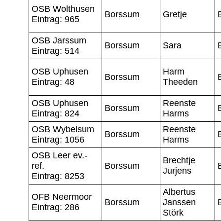
OSB Wolthusen
Borssum
Gretje
Eintrag: 965
OSB Jarssum
Borssum
Sara
Eintrag: 514
OSB Uphusen
Harm
Borssum
Eintrag: 48
Theeden
OSB Uphusen
Reenste
Borssum
Eintrag: 824
Harms
OSB Wybelsum
Reenste
Borssum
Eintrag: 1056
Harms
OSB Leer ev.-
Brechtje
ref.
Borssum
Jurjens
Eintrag: 8253
Albertus
OFB Neermoor
Borssum
Janssen
Eintrag: 286
Störk