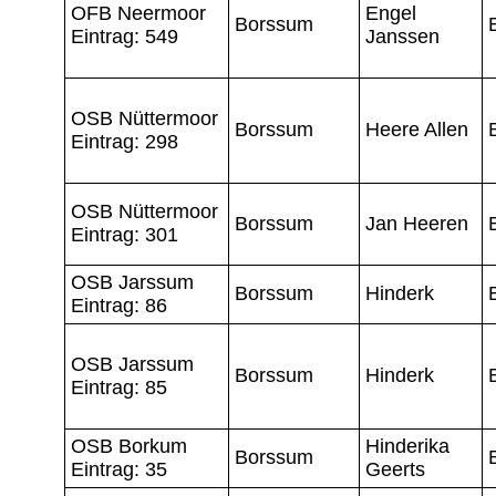
OFB Neermoor
Engel
Borssum
Eintrag: 549
Janssen
OSB Nüttermoor
Borssum
Heere Allen
Eintrag: 298
OSB Nüttermoor
Borssum
Jan Heeren
Eintrag: 301
OSB Jarssum
Borssum
Hinderk
Eintrag: 86
OSB Jarssum
Borssum
Hinderk
Eintrag: 85
OSB Borkum
Hinderika
Borssum
Eintrag: 35
Geerts