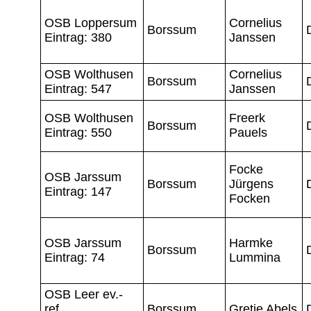
OSB Loppersum
Cornelius
Borssum
Eintrag: 380
Janssen
OSB Wolthusen
Cornelius
Borssum
Eintrag: 547
Janssen
OSB Wolthusen
Freerk
Borssum
Eintrag: 550
Pauels
Focke
OSB Jarssum
Borssum
Jürgens
Eintrag: 147
Focken
OSB Jarssum
Harmke
Borssum
Eintrag: 74
Lummina
OSB Leer ev.-
ref.
Borssum
Gretje Abels