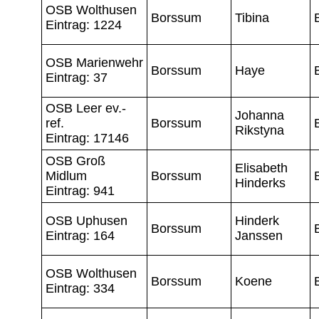
OSB Wolthusen
Borssum
Tibina
Eintrag: 1224
OSB Marienwehr
Borssum
Haye
Eintrag: 37
OSB Leer ev.-
Johanna
ref.
Borssum
Rikstyna
Eintrag: 17146
OSB Groß
Elisabeth
Midlum
Borssum
Hinderks
Eintrag: 941
OSB Uphusen
Hinderk
Borssum
Eintrag: 164
Janssen
OSB Wolthusen
Borssum
Koene
Eintrag: 334