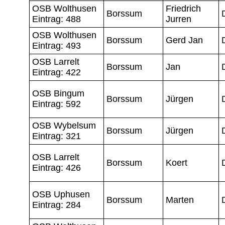
OSB Wolthusen
Friedrich
Borssum
Eintrag: 488
Jurren
OSB Wolthusen
Borssum
Gerd Jan
Eintrag: 493
OSB Larrelt
Borssum
Jan
Eintrag: 422
OSB Bingum
Borssum
Jürgen
Eintrag: 592
OSB Wybelsum
Borssum
Jürgen
Eintrag: 321
OSB Larrelt
Borssum
Koert
Eintrag: 426
OSB Uphusen
Borssum
Marten
Eintrag: 284