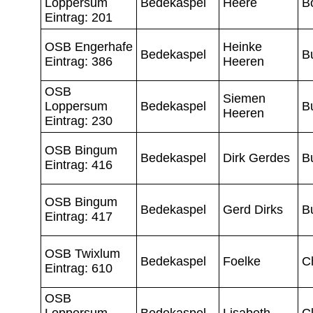
Loppersum
Bedekaspel
Heere
B
Eintrag: 201
OSB Engerhafe
Heinke
Bedekaspel
B
Eintrag: 386
Heeren
OSB
Siemen
Loppersum
Bedekaspel
B
Heeren
Eintrag: 230
OSB Bingum
Bedekaspel
Dirk Gerdes
B
Eintrag: 416
OSB Bingum
Bedekaspel
Gerd Dirks
B
Eintrag: 417
OSB Twixlum
Bedekaspel
Foelke
Ch
Eintrag: 610
OSB
Loppersum
Bedekaspel
Lisabeth
C