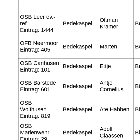
OSB Leer ev.-
Oltman
ref.
Bedekaspel
B
Kramer
Eintrag: 1444
OFB Neermoor
Bedekaspel
Marten
B
Eintrag: 405
OSB Canhusen
Bedekaspel
Ettje
B
Eintrag: 101
OSB Barstede
Antje
Bedekaspel
B
Eintrag: 601
Cornelius
OSB
Wolthusen
Bedekaspel
Ate Habben
B
Eintrag: 819
OSB
Adolf
Marienwehr
Bedekaspel
B
Claassen
Eintrag: 29