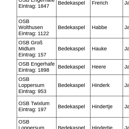
Bedekaspel
Frerich
J
Eintrag: 1847
OSB
Wolthusen
Bedekaspel
Habbe
J
Eintrag: 1122
OSB Groß
Midlum
Bedekaspel
Hauke
J
Eintrag: 157
OSB Engerhafe
Bedekaspel
Heere
J
Eintrag: 1898
OSB
Loppersum
Bedekaspel
Hinderk
J
Eintrag: 953
OSB Twixlum
Bedekaspel
Hindertje
J
Eintrag: 197
OSB
Loppersum
Bedekaspel
Hindertje
J