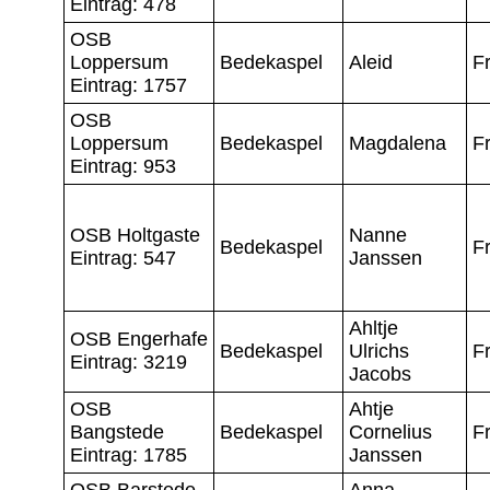
Eintrag: 478
OSB
Loppersum
Bedekaspel
Aleid
F
Eintrag: 1757
OSB
Loppersum
Bedekaspel
Magdalena
F
Eintrag: 953
OSB Holtgaste
Nanne
Bedekaspel
F
Eintrag: 547
Janssen
Ahltje
OSB Engerhafe
Bedekaspel
Ulrichs
F
Eintrag: 3219
Jacobs
OSB
Ahtje
Bangstede
Bedekaspel
Cornelius
F
Eintrag: 1785
Janssen
OSB Barstede
Anna