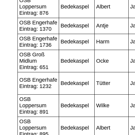
OSB
Loppersum
Bedekaspel
Albert
J
Eintrag: 876
OSB Engerhafe
Bedekaspel
Antje
J
Eintrag: 1370
OSB Engerhafe
Bedekaspel
Harm
J
Eintrag: 1736
OSB Groß
Midlum
Bedekaspel
Ocke
J
Eintrag: 651
OSB Engerhafe
Bedekaspel
Tütter
J
Eintrag: 1232
OSB
Loppersum
Bedekaspel
Wilke
J
Eintrag: 891
OSB
Loppersum
Bedekaspel
Albert
J
Eintrag: 895