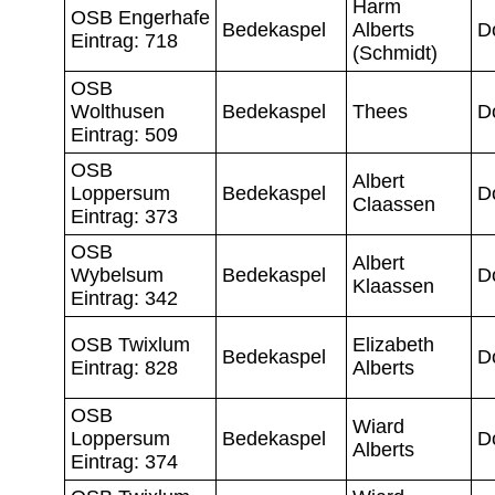
Harm
OSB Engerhafe
Bedekaspel
Alberts
D
Eintrag: 718
(Schmidt)
OSB
Wolthusen
Bedekaspel
Thees
D
Eintrag: 509
OSB
Albert
Loppersum
Bedekaspel
D
Claassen
Eintrag: 373
OSB
Albert
Wybelsum
Bedekaspel
D
Klaassen
Eintrag: 342
OSB Twixlum
Elizabeth
Bedekaspel
D
Eintrag: 828
Alberts
OSB
Wiard
Loppersum
Bedekaspel
D
Alberts
Eintrag: 374