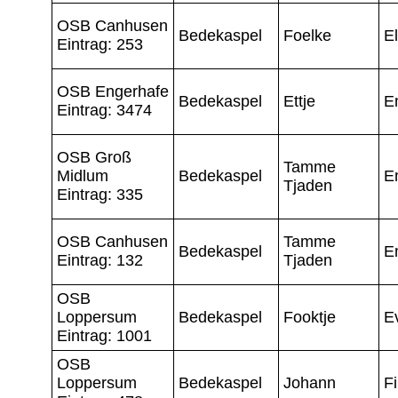
OSB Canhusen
Bedekaspel
Foelke
El
Eintrag: 253
OSB Engerhafe
Bedekaspel
Ettje
E
Eintrag: 3474
OSB Groß
Tamme
Midlum
Bedekaspel
E
Tjaden
Eintrag: 335
OSB Canhusen
Tamme
Bedekaspel
E
Eintrag: 132
Tjaden
OSB
Loppersum
Bedekaspel
Fooktje
E
Eintrag: 1001
OSB
Loppersum
Bedekaspel
Johann
F