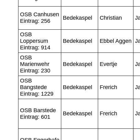
OSB Canhusen
Bedekaspel
Christian
J
Eintrag: 256
OSB
Loppersum
Bedekaspel
Ebbel Aggen
J
Eintrag: 914
OSB
Marienwehr
Bedekaspel
Evertje
J
Eintrag: 230
OSB
Bangstede
Bedekaspel
Frerich
J
Eintrag: 1229
OSB Barstede
Bedekaspel
Frerich
J
Eintrag: 601
OSB Engerhafe