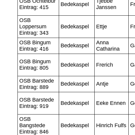
OSB Ochtelbur
Tjebbe
Bedekaspel
F
Eintrag: 415
Janssen
OSB
Loppersum
Bedekaspel
Ettje
Fr
Eintrag: 343
OSB Bingum
Anna
Bedekaspel
G
Eintrag: 416
Catharina
OSB Bingum
Bedekaspel
Frerich
G
Eintrag: 805
OSB Barstede
Bedekaspel
Antje
G
Eintrag: 889
OSB Barstede
Bedekaspel
Eeke Ennen
G
Eintrag: 919
OSB
Bangstede
Bedekaspel
Hinrich Fulfs
G
Eintrag: 846