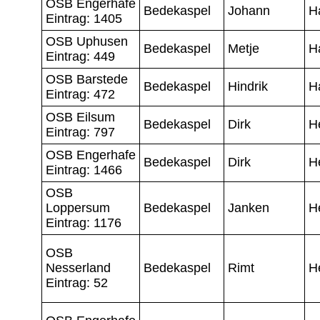
OSB Engerhafe
Bedekaspel
Johann
H
Eintrag: 1405
OSB Uphusen
Bedekaspel
Metje
H
Eintrag: 449
OSB Barstede
Bedekaspel
Hindrik
H
Eintrag: 472
OSB Eilsum
Bedekaspel
Dirk
H
Eintrag: 797
OSB Engerhafe
Bedekaspel
Dirk
H
Eintrag: 1466
OSB
Loppersum
Bedekaspel
Janken
H
Eintrag: 1176
OSB
Nesserland
Bedekaspel
Rimt
H
Eintrag: 52