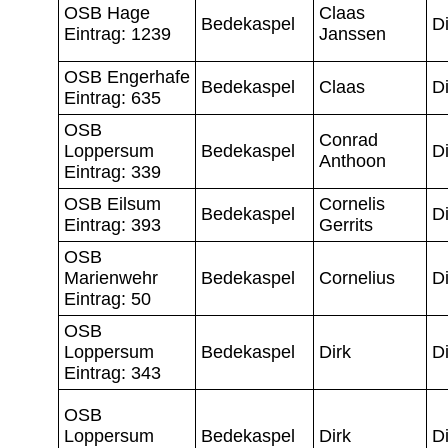
OSB Hage
Claas
Bedekaspel
D
Eintrag: 1239
Janssen
OSB Engerhafe
Bedekaspel
Claas
D
Eintrag: 635
OSB
Conrad
Loppersum
Bedekaspel
D
Anthoon
Eintrag: 339
OSB Eilsum
Cornelis
Bedekaspel
D
Eintrag: 393
Gerrits
OSB
Marienwehr
Bedekaspel
Cornelius
D
Eintrag: 50
OSB
Loppersum
Bedekaspel
Dirk
D
Eintrag: 343
OSB
Loppersum
Bedekaspel
Dirk
D