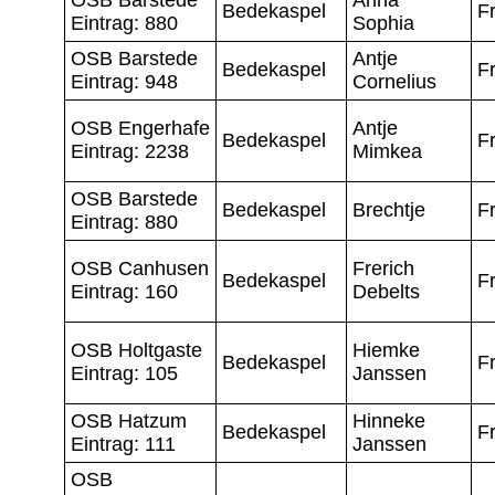
Bedekaspel
F
Eintrag: 880
Sophia
OSB Barstede
Antje
Bedekaspel
F
Eintrag: 948
Cornelius
OSB Engerhafe
Antje
Bedekaspel
F
Eintrag: 2238
Mimkea
OSB Barstede
Bedekaspel
Brechtje
F
Eintrag: 880
OSB Canhusen
Frerich
Bedekaspel
F
Eintrag: 160
Debelts
OSB Holtgaste
Hiemke
Bedekaspel
F
Eintrag: 105
Janssen
OSB Hatzum
Hinneke
Bedekaspel
F
Eintrag: 111
Janssen
OSB