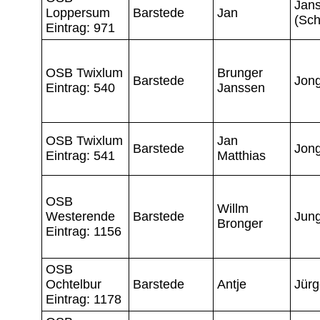
Jan
Loppersum
Barstede
Jan
(Sch
Eintrag: 971
OSB Twixlum
Brunger
Barstede
Jon
Eintrag: 540
Janssen
OSB Twixlum
Jan
Barstede
Jon
Eintrag: 541
Matthias
OSB
Willm
Westerende
Barstede
Jun
Bronger
Eintrag: 1156
OSB
Ochtelbur
Barstede
Antje
Jür
Eintrag: 1178