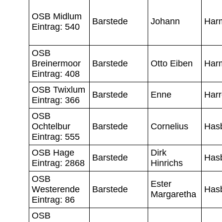
OSB Midlum
Barstede
Johann
Har
Eintrag: 540
OSB
Breinermoor
Barstede
Otto Eiben
Har
Eintrag: 408
OSB Twixlum
Barstede
Enne
Har
Eintrag: 366
OSB
Ochtelbur
Barstede
Cornelius
Has
Eintrag: 555
OSB Hage
Dirk
Barstede
Has
Eintrag: 2868
Hinrichs
OSB
Ester
Westerende
Barstede
Has
Margaretha
Eintrag: 86
OSB