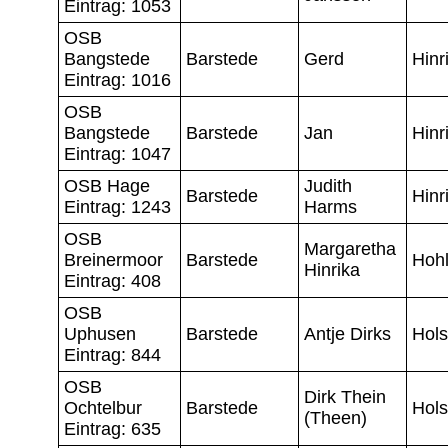
Eintrag: 1053
OSB
Bangstede
Barstede
Gerd
Hinr
Eintrag: 1016
OSB
Bangstede
Barstede
Jan
Hinr
Eintrag: 1047
OSB Hage
Judith
Barstede
Hinr
Eintrag: 1243
Harms
OSB
Margaretha
Breinermoor
Barstede
Hoh
Hinrika
Eintrag: 408
OSB
Uphusen
Barstede
Antje Dirks
Hols
Eintrag: 844
OSB
Dirk Thein
Ochtelbur
Barstede
Hols
(Theen)
Eintrag: 635