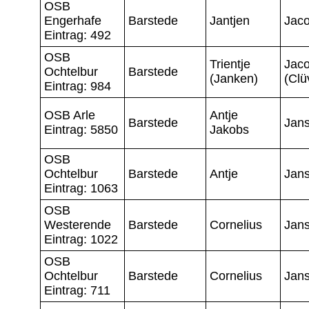
OSB
Engerhafe
Barstede
Jantjen
Jac
Eintrag: 492
OSB
Trientje
Jac
Ochtelbur
Barstede
(Janken)
(Clü
Eintrag: 984
OSB Arle
Antje
Barstede
Jan
Eintrag: 5850
Jakobs
OSB
Ochtelbur
Barstede
Antje
Jan
Eintrag: 1063
OSB
Westerende
Barstede
Cornelius
Jan
Eintrag: 1022
OSB
Ochtelbur
Barstede
Cornelius
Jan
Eintrag: 711