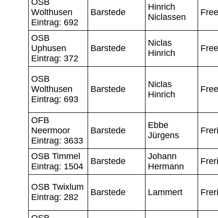
OSB
Hinrich
Wolthusen
Barstede
Fre
Niclassen
Eintrag: 692
OSB
Niclas
Uphusen
Barstede
Fre
Hinrich
Eintrag: 372
OSB
Niclas
Wolthusen
Barstede
Fre
Hinrich
Eintrag: 693
OFB
Ebbe
Neermoor
Barstede
Frer
Jürgens
Eintrag: 3633
OSB Timmel
Johann
Barstede
Frer
Eintrag: 1504
Hermann
OSB Twixlum
Barstede
Lammert
Frer
Eintrag: 282
OSB