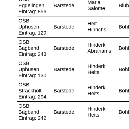
Maria
Eggelingen
Barstede
Blu
Salome
Eintrag: 856
OSB
Heit
Uphusen
Barstede
Boh
Hinrichs
Eintrag: 129
OSB
Hinderk
Bagband
Barstede
Boh
Abrahams
Eintrag: 243
OSB
Hinderk
Uphusen
Barstede
Boh
Heits
Eintrag: 130
OSB
Hinderk
Strackholt
Barstede
Boh
Heits
Eintrag: 294
OSB
Hinderk
Bagband
Barstede
Boh
Heits
Eintrag: 242