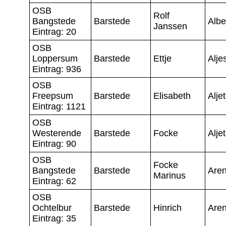
OSB
Rolf
Bangstede
Barstede
Albe
Janssen
Eintrag: 20
OSB
Loppersum
Barstede
Ettje
Alje
Eintrag: 936
OSB
Freepsum
Barstede
Elisabeth
Alje
Eintrag: 1121
OSB
Westerende
Barstede
Focke
Alje
Eintrag: 90
OSB
Focke
Bangstede
Barstede
Are
Marinus
Eintrag: 62
OSB
Ochtelbur
Barstede
Hinrich
Are
Eintrag: 35