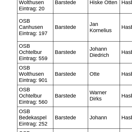
Wolthusen
Barstede
Hiske Otten
Has
Eintrag: 20
OSB
Jan
Canhusen
Barstede
Has
Kornelius
Eintrag: 197
OSB
Johann
Ochtelbur
Barstede
Has
Diedrich
Eintrag: 559
OSB
Wolthusen
Barstede
Otte
Has
Eintrag: 901
OSB
Warner
Ochtelbur
Barstede
Has
Dirks
Eintrag: 560
OSB
Bedekaspel
Barstede
Johann
Has
Eintrag: 252