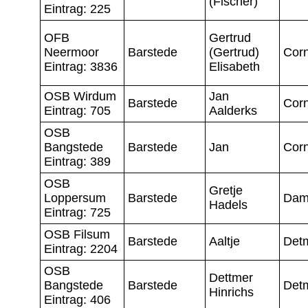
(Fischer)
Eintrag: 225
OFB
Gertrud
Neermoor
Barstede
(Gertrud)
Corn
Eintrag: 3836
Elisabeth
OSB Wirdum
Jan
Barstede
Corn
Eintrag: 705
Aalderks
OSB
Bangstede
Barstede
Jan
Corn
Eintrag: 389
OSB
Gretje
Loppersum
Barstede
Da
Hadels
Eintrag: 725
OSB Filsum
Barstede
Aaltje
Det
Eintrag: 2204
OSB
Dettmer
Bangstede
Barstede
Det
Hinrichs
Eintrag: 406