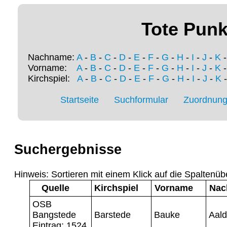
Tote Punk
Nachname:
A
-
B
-
C
-
D
-
E
-
F
-
G
-
H
-
I
-
J
-
K
Vorname:
A
-
B
-
C
-
D
-
E
-
F
-
G
-
H
-
I
-
J
-
K
Kirchspiel:
A
-
B
-
C
-
D
-
E
-
F
-
G
-
H
-
I
-
J
-
K
Startseite
Suchformular
Zuordnung 
Suchergebnisse
Hinweis: Sortieren mit einem Klick auf die Spaltenüb
Quelle
Kirchspiel
Vorname
Nac
OSB
Bangstede
Barstede
Bauke
Aald
Eintrag: 1524