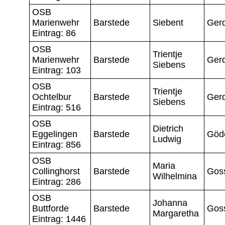
OSB
Marienwehr
Barstede
Siebent
Ger
Eintrag: 86
OSB
Trientje
Marienwehr
Barstede
Ger
Siebens
Eintrag: 103
OSB
Trientje
Ochtelbur
Barstede
Ger
Siebens
Eintrag: 516
OSB
Dietrich
Eggelingen
Barstede
Göd
Ludwig
Eintrag: 856
OSB
Maria
Collinghorst
Barstede
Gos
Wilhelmina
Eintrag: 286
OSB
Johanna
Buttforde
Barstede
Gos
Margaretha
Eintrag: 1446