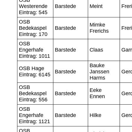
Westerende
Barstede
Meint
Frer
Eintrag: 545
OSB
Mimke
Bedekaspel
Barstede
Frer
Frerichs
Eintrag: 170
OSB
Engerhafe
Barstede
Claas
Garr
Eintrag: 1011
Bauke
OSB Hage
Barstede
Janssen
Ger
Eintrag: 6145
Harms
OSB
Eeke
Bedekaspel
Barstede
Ger
Ennen
Eintrag: 556
OSB
Engerhafe
Barstede
Hilke
Ger
Eintrag: 1121
OSB