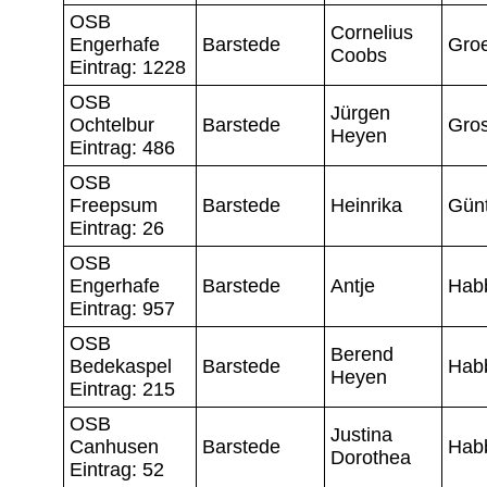
OSB
Cornelius
Engerhafe
Barstede
Gro
Coobs
Eintrag: 1228
OSB
Jürgen
Ochtelbur
Barstede
Gro
Heyen
Eintrag: 486
OSB
Freepsum
Barstede
Heinrika
Gün
Eintrag: 26
OSB
Engerhafe
Barstede
Antje
Hab
Eintrag: 957
OSB
Berend
Bedekaspel
Barstede
Hab
Heyen
Eintrag: 215
OSB
Justina
Canhusen
Barstede
Hab
Dorothea
Eintrag: 52