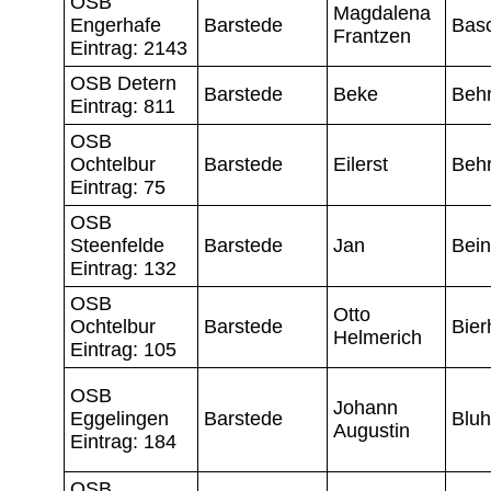
OSB
Magdalena
Engerhafe
Barstede
Bas
Frantzen
Eintrag: 2143
OSB Detern
Barstede
Beke
Beh
Eintrag: 811
OSB
Ochtelbur
Barstede
Eilerst
Beh
Eintrag: 75
OSB
Steenfelde
Barstede
Jan
Bein
Eintrag: 132
OSB
Otto
Ochtelbur
Barstede
Bie
Helmerich
Eintrag: 105
OSB
Johann
Eggelingen
Barstede
Blu
Augustin
Eintrag: 184
OSB