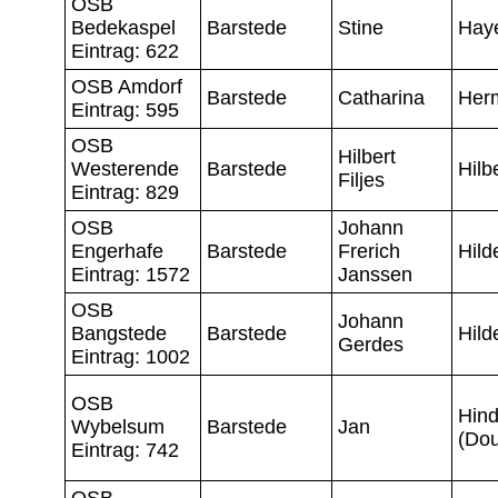
OSB
Bedekaspel
Barstede
Stine
Hay
Eintrag: 622
OSB Amdorf
Barstede
Catharina
Her
Eintrag: 595
OSB
Hilbert
Westerende
Barstede
Hilb
Filjes
Eintrag: 829
OSB
Johann
Engerhafe
Barstede
Frerich
Hild
Eintrag: 1572
Janssen
OSB
Johann
Bangstede
Barstede
Hild
Gerdes
Eintrag: 1002
OSB
Hind
Wybelsum
Barstede
Jan
(Dou
Eintrag: 742
OSB