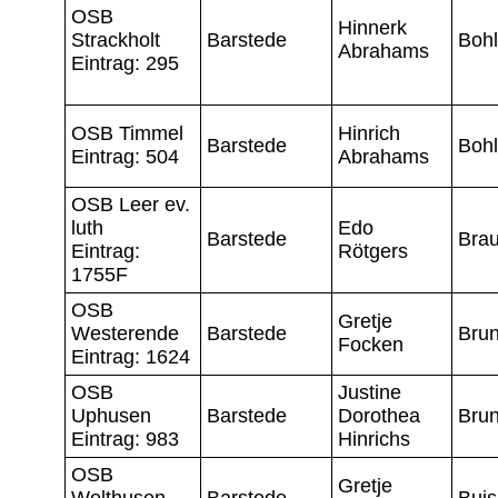
OSB
Hinnerk
Strackholt
Barstede
Boh
Abrahams
Eintrag: 295
OSB Timmel
Hinrich
Barstede
Boh
Eintrag: 504
Abrahams
OSB Leer ev.
luth
Edo
Barstede
Brau
Eintrag:
Rötgers
1755F
OSB
Gretje
Westerende
Barstede
Bru
Focken
Eintrag: 1624
OSB
Justine
Uphusen
Barstede
Dorothea
Bru
Eintrag: 983
Hinrichs
OSB
Gretje
Wolthusen
Barstede
Buis