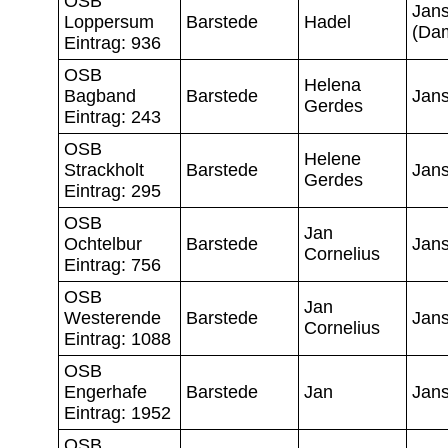
OSB
Jan
Loppersum
Barstede
Hadel
(Da
Eintrag: 936
OSB
Helena
Bagband
Barstede
Jan
Gerdes
Eintrag: 243
OSB
Helene
Strackholt
Barstede
Jan
Gerdes
Eintrag: 295
OSB
Jan
Ochtelbur
Barstede
Jan
Cornelius
Eintrag: 756
OSB
Jan
Westerende
Barstede
Jan
Cornelius
Eintrag: 1088
OSB
Engerhafe
Barstede
Jan
Jan
Eintrag: 1952
OSB