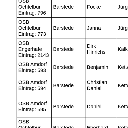
OSB
Ochtelbur
Barstede
Focke
Jür
Eintrag: 796
OSB
Ochtelbur
Barstede
Janna
Jür
Eintrag: 773
OSB
Dirk
Engerhafe
Barstede
Kalk
Hinrichs
Eintrag: 2143
OSB Amdorf
Barstede
Benjamin
Kett
Eintrag: 593
OSB Amdorf
Christian
Barstede
Kett
Eintrag: 594
Daniel
OSB Amdorf
Barstede
Daniel
Kett
Eintrag: 595
OSB
Ochtelbur
Barstede
Eberhard
Kett